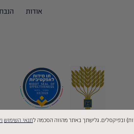
אודות
הנבח
תנאי השימוש
ול
עברית